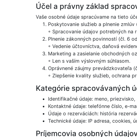
Účel a právny základ spraco
Vaše osobné údaje spracúvame na tieto úče
Poskytovanie služieb a plnenie zmlúv (
◦ Spracovanie údajov potrebných na r
Plnenie zákonných povinností (čl. 6 o
◦ Vedenie účtovníctva, daňová evidenc
Marketing a zasielanie obchodných oz
◦ Len s vaším výslovným súhlasom.
Oprávnené záujmy prevádzkovateľa (čl
◦ Zlepšenie kvality služieb, ochrana 
Kategórie spracovávaných ú
Identifikačné údaje: meno, priezvisko,
Kontaktné údaje: telefónne číslo, e-ma
Údaje o rezerváciách: história rezervác
Technické údaje: IP adresa, cookies, 
Príjemcovia osobných údajo