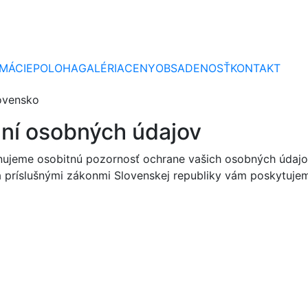
poskytuje pohodlné ubytovanie pre 11 osôb v 3 podkrovn
elí). K dispozícii je aj rozkladací gauč v spoločenskej miestn
Viac informácií
MÁCIE
POLOHA
GALÉRIA
CENY
OBSADENOSŤ
KONTAKT
aní osobných údajov
venujeme osobitnú pozornosť ochrane vašich osobných údaj
 príslušnými zákonmi Slovenskej republiky vám poskytujem