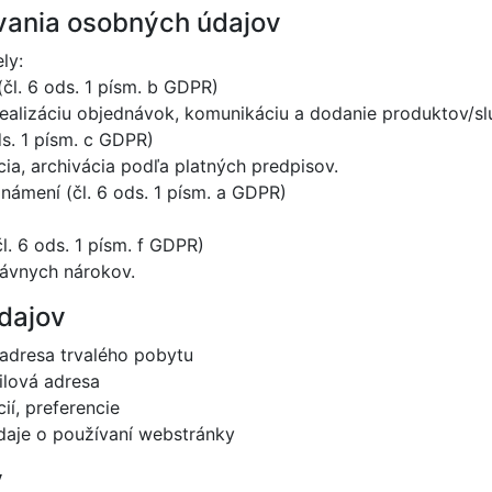
vania osobných údajov
ly:
čl. 6 ods. 1 písm. b GDPR)
ealizáciu objednávok, komunikáciu a dodanie produktov/sl
ds. 1 písm. c GDPR)
ia, archivácia podľa platných predpisov.
námení (čl. 6 ods. 1 písm. a GDPR)
. 6 ods. 1 písm. f GDPR)
právnych nárokov.
dajov
 adresa trvalého pobytu
ilová adresa
ií, preferencie
údaje o používaní webstránky
v