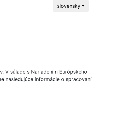
slovensky
ých izbách (2x3postele, 1x5
osti.
ov. V súlade s Nariadením Európskeho
e nasledujúce informácie o spracovaní