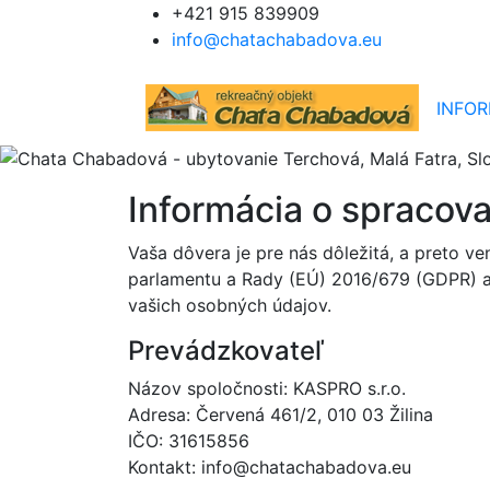
+421 915 839909
Rekreačná chata Chabadová 
info@chatachabadova.eu
post
INFOR
Informácia o spracov
Vaša dôvera je pre nás dôležitá, a preto 
parlamentu a Rady (EÚ) 2016/679 (GDPR) a
vašich osobných údajov.
Prevádzkovateľ
Názov spoločnosti: KASPRO s.r.o.
Adresa: Červená 461/2, 010 03 Žilina
IČO: 31615856
Kontakt: info@chatachabadova.eu